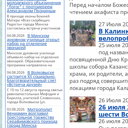
молодежного объединения
совместным чтением,
Перед началом Божес
"Логос" с протоиереем
духовными размышлениями и
Александром Прониным
чтением акафиста пр
живым общением.В программе
месяца:7 августа, 18:00 —
В приходе иконы Божией
"Игропятница";9 августа, 16:00
Матери «Всех скорбящих
27 Июля 2
— "Открытая Библия";14
Радость» города Минска
августа, 18:00 — "Слушаем и не
состоялась встреча участников
В Калин
осуждаем";16 августа, 16:00 —
молодежного объединения
чтение на природе;21 августа,
В Минском
04.08.2026
«Логос» с протоиереем
велопро
18:00 — встреча на тему
духовном училище открыт
Александром Прониным.В
"Духовное и материальное";23
набор на отделение
25 июля 2
теплой и дружеской атмосфере
августа, 16:00 — встреча в
звонарей
участники беседовали на самые
под назва
формате "Г...
разные темы - говорили о вере,
Минское духовное училище
жизни, взаимоотношениях,
объявило набор на отделение
посвященной Дню Кре
делились мыслями, задавали
звонарей. Образовательная
вопросы и вместе искали
программа направлена на
школы собора Казанс
ответы. Такие встречи
подготовку специалистов для
становятся важным
В Волковыске
04.08.2026
храма, их родители, 
приходов Русской Православной
пространством для открытого
состоится XII социально-
Церкви по специальности
раз подряд совершит
общения, взаимной поддержки
благотворительный слет
"Звонарное дело" с
и духовного роста.Не обошлось
«Встреча друзей»
присвоением квалификации
локациям города Кал
и без планов на будущее: в ходе
"церковный звонарь".Обучение
С 10 по 12 августа приход святых
встречи ...
проводится в вечерней форме,
равноапостольных Мефодия и
что позволяет совмещать
Кирилла, учителей Словенских,
26 Июля 2
занятия с работой или учебой.
города Волковыска (ул.
Продолжительность курса
26 июля 
Зенитчиков, 52) проводит XII
составляет четыре месяца.
Митрополит
03.08.2026
ежегодный социально-
шести В
Набор на отделение
Вениамин возглавил
благотворительный слет
осуществляется два раза в
престольное торжество
православной молодежи
26 июля 20
течение учебного
Серафимовского прихода
"Встреча друзей", сообщает
года.Получить
города Минска
orthos.org.Мероприятие