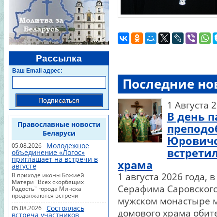
Рассылка
Ваш Email адрес:
Последние но
Подписаться
1 Августа 
В день 
Православные новости
преподо
Беларуси
Юровичс
Молодежное
05.08.2026
встрети
объединение «Логос»
приглашает на встречи в
храма
августе
1 августа 2026 года,
В приходе иконы Божией
Матери "Всех скорбящих
Серафима Саровского
Радость" города Минска
продолжаются встречи
мужском монастыре м
молодежного объединения
Состоялась
05.08.2026
"Логос". Август будет насыщен
домового храма обит
встреча участников
интересными беседами,