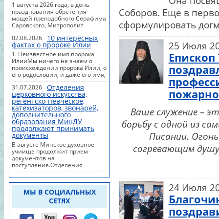
Она посвя
профессиональные навыки
ориентировано на работу с
1 августа 2026 года, в день
церковног...
детьми-инвалидами
Соборов. Еще в перв
празднования обретения
Волковысского района и других
мощей преподобного Серафима
сформулировать догм
районов Гродненской
Саровского, Митрополит
области.Программа10
Минский и Заславский
августа14:00 — заезд братства,
10 интересных
02.08.2026
Вениамин, Патриарший Экзарх
25 Июля 2
разбивка палаточного городка,
фактах о пророке Илии
всея Беларуси, совершил
подготовка территории.11
Божественную литургию в
1. Неизвестное имя пророка
Епископ
августа — социальный
храме в честь преподобных
ИлииМы ничего не знаем о
день9:00–10:00 — встре...
Оптинских старцев
поздравл
происхождении пророка Илии, о
Серафимовского прихода города
его родословии, и даже его имя,
професс
Минска.Его
возможно, не является именем
Высокопреосвященству
Отделения
31.07.2026
собственным."Элийаху" на
пожарно
сослужили: ректор Минской
церковного искусства,
древнееврейском языке значит
духовной академии
регентско-певческое,
"Яхве - мой Бог". Существует
архимандрит Афанасий
катехизаторов, звонарей,
мнение, что это имя пророк
Ваше служение – эт
(Соколов); председатель
дополнительного
взял себе во время
Синодального паломнического
образования МинДУ
борьбу с одной из с
противостояния со жрецами
отдела Белорусского Экзархата,
продолжают принимать
Ваала.2. Проповедник Единого
Писании. Огон
благочинный 7-го Минского
документы
БогаСовременный Илии царь
городского округа, на...
Израиля Ахав и его жена
В августе Минское духовное
согревающим душу
Иезавель были
учиище продолжит прием
идолопоклонниками: они
документов на
приносили жертвы языческому
поступление.Отделения
божеству Ваалу (Иезавель
церковного искусстваВаши руки
происходила из финикийцев, ...
могут создавать не просто
красоту, они могут создавать
24 Июля 2
МЫ В СОЦИАЛЬНЫХ
молитву, воплощенную в
Благочи
красках: Минское духовное
СЕТЯХ
училище открывает набор на
поздрав
отделение церковного