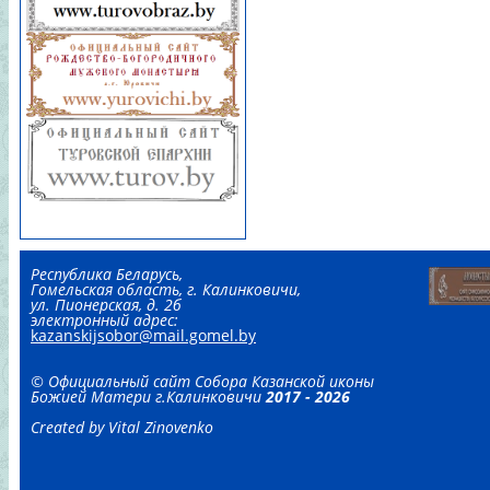
Республика Беларусь,
Гомельская область, г. Калинковичи,
ул. Пионерская, д. 2б
электронный адрес:
kazanskijsobor@mail.gomel.by
©
Официальный сайт
Собора Казанской иконы
Божией Матери г.Калинковичи
2017 - 2026
Created by Vital Zinovenko