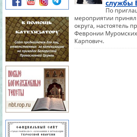
искусства.Прием документов: 1-
службы 
10 августа.Иконописец, время
обучения - 4 года. Вы научитесь
По пригла
создавать святые образы для
мероприятии принял 
храмов и домашних
иконостасов. Писать не просто
округа, настоятель п
красками, а
сердцем.Искусствовед
Февронии Муромских
церковного искусства, время
обуч...
Карпович.