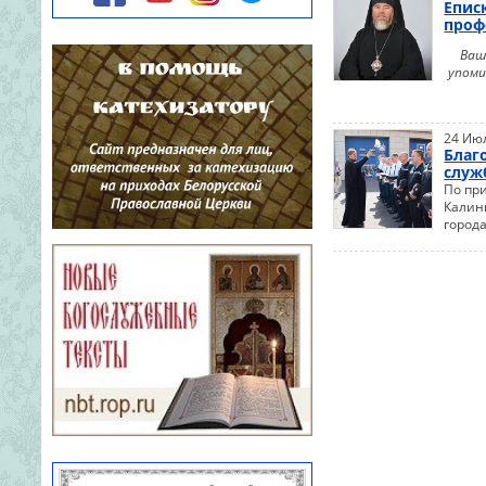
академии архимандрит Афанасий
Епис
(Соколов); председатель
проф
Синодального паломнического
отдела Белорусского Экзархата,
Ваш
благочинный 7-го Минского
упоми
городского округа, на...
24 Ию
Благ
служ
По пр
Калин
город