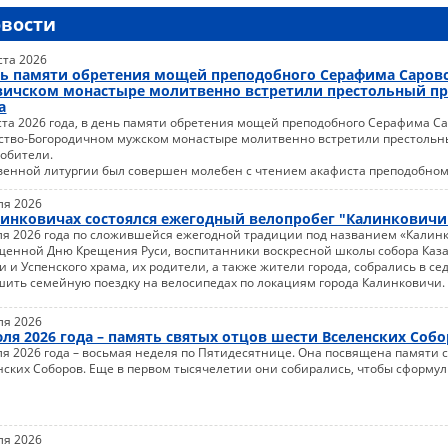
овости
ста 2026
нь памяти обретения мощей преподобного Серафима Саровс
ичском монастыре молитвенно встретили престольный п
а
ста 2026 года, в день памяти обретения мощей преподобного Серафима Сар
ство-Богородичном мужском монастыре молитвенно встретили престольн
 обители.
венной литургии был совершен молебен с чтением акафиста преподобном
ля 2026
линковичах состоялся ежегодный велопробег "Калинковичи
ля 2026 года по сложившейся ежегодной традиции под названием «Калин
щенной Дню Крещения Руси, воспитанники воскресной школы собора Каз
 и Успенского храма, их родители, а также жители города, собрались в се
шить семейную поездку на велосипедах по локациям города Калинковичи.
ля 2026
юля 2026 года – память святых отцов шести Вселенских Соб
ля 2026 года – восьмая неделя по Пятидесятнице. Она посвящена памяти 
нских Соборов. Еще в первом тысячелетии они собирались, чтобы сформу
.
ля 2026