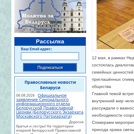
Рассылка
Ваш Email адрес:
12 мая, в рамках Не
состоялась диалогов
Подписаться
семейных ценностей 
приглашённых спикер
Православные новости
общества.
Беларуси
Главной темой встре
Официальное
06.08.2026
заявление Синодального
внутренний мир чело
информационного отдела
Белорусской Православной
рассуждали о важнос
Церкви (Белорусского Экзархата
необходимости сохр
Московского Патриархата)
Дорогие
Спикерами мероприят
братья и сестры! На территории
прихода храма святы
епархий Белорусской Православной