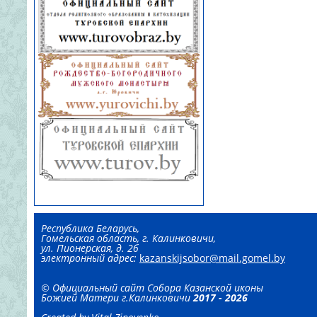
Республика Беларусь,
Гомельская область, г. Калинковичи,
ул. Пионерская, д. 2б
электронный адрес:
kazanskijsobor@mail.gomel.by
©
Официальный сайт
Собора Казанской иконы
Божией Матери г.Калинковичи
2017 - 2026