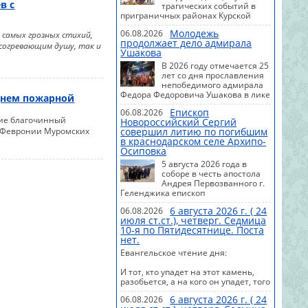
в с
трагических событий в
приграничных районах Курской
области, во всех храмах и
Молодежь
06.08.2026
монастырях Курской митрополии
з самых грозных стихий,
продолжает дело адмирала
совершаются панихиды по воинам
согревающим душу, так и
Ушакова
и мирным жителям, павшим во
время защиты и освобождения
В 2026 году отмечается 25
Курской области.
лет со дня прославления
непобедимого адмирала
Федора Федоровича Ушакова в лике
Днем пожарной
святых Русской Православной
Епископ
06.08.2026
Церкви (2001).
тие благочинный
Новороссийский Сергий
совершил литию по погибшим
и Февронии Муромских
в краснодарском селе Архипо-
Осиповка
5 августа 2026 года в
соборе в честь апостола
Андрея Первозванного г.
Геленджика епископ
Новороссийский и Геленджикский
6 августа 2026 г. ( 24
06.08.2026
Сергий совершил заупокойную
июля ст.ст.), четверг. Седмица
литию по погибшим в результате
10-я по Пятидесятнице. Поста
ударов украинских беспилотных
нет.
летательных аппаратов по селу
Архипо-Осиповка Краснодарского
Евангельское чтение дня:
края.
И тот, кто упадет на этот камень,
разобьется, а на кого он упадет, того
раздавит.
6 августа 2026 г. ( 24
06.08.2026