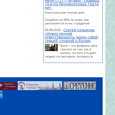
июля ст.ст.), четверг. Седмица
#Евангелие #Сегодня #Календарь
10-я по Пятидесятнице. Поста
нет.
Апостольское чтение дня:
Скорбим ли Ибо по мере, как
умножаются в нас страдания
Христовы, умножается Христом и
Сергей Сельянов:
06.08.2026
утеше
«Нужна личная
ответственность перед собой,
#Апостол #Сегодня #Календарь
семьей, страной и Богом»
Кино – это фабрика грез,
там всё не так, как в
жизни, но зато это даёт
людям тот витамин, которого в
жизни как раз не хватает.