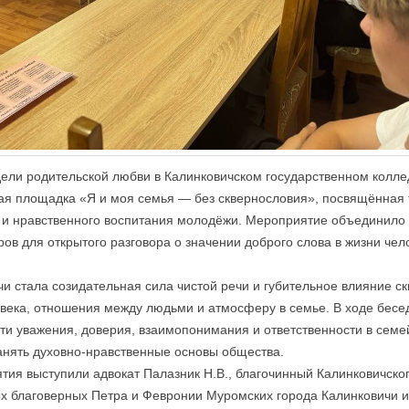
дели родительской любви в Калинковичском государственном колл
ая площадка «Я и моя семья — без сквернословия», посвящённая 
и нравственного воспитания молодёжи. Мероприятие объединило 
ов для открытого разговора о значении доброго слова в жизни чел
чи стала созидательная сила чистой речи и губительное влияние с
века, отношения между людьми и атмосферу в семье. В ходе бесе
ти уважения, доверия, взаимопонимания и ответственности в семей
анять духовно-нравственные основы общества.
ия выступили адвокат Палазник Н.В., благочинный Калинковичског
х благоверных Петра и Февронии Муромских города Калинковичи 