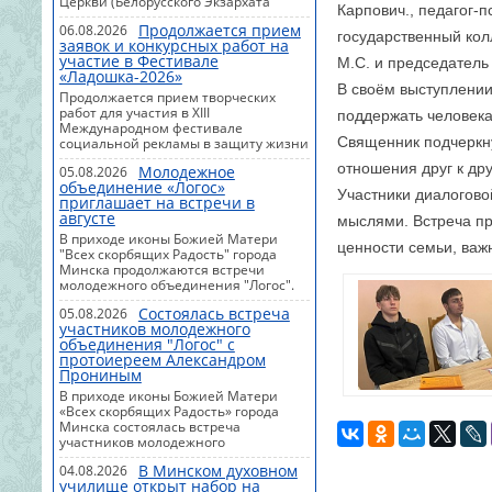
Церкви (Белорусского Экзархата
Карпович., педагог-
Московского Патриархата) в
Продолжается прием
06.08.2026
последнее время отмечается
государственный ко
заявок и конкурсных работ на
активизация псевдорелигиозных
участие в Фестивале
организаций, структур и общностей,
М.С. и председател
«Ладошка-2026»
деятельность которых направлена на
В своём выступлении
искажение православного
Продолжается прием творческих
вероучения, внесение смуты и
работ для участия в XIII
поддержать человека
разделений среди верующих. С этой
Международном фестивале
целью они:— представляются
Священник подчеркну
социальной рекламы в защиту жизни
священнослужителями
и семьи "Ладошка".Мероприятие
отношения друг к дру
Православной Церкви, совершая в
Молодежное
05.08.2026
внесено в Программу сотрудничества
противоречии с цер...
объединение «Логос»
между Белорусской Православной
Участники диалогово
приглашает на встречи в
Церковью (Белорусского Экзархата
августе
Московского Патриархата) и
мыслями. Встреча пр
Министерством образования
В приходе иконы Божией Матери
ценности семьи, важ
Беларуси на 2026-2030 годы.
"Всех скорбящих Радость" города
Организаторы фестиваля - Центр
Минска продолжаются встречи
духовного просвещения и
молодежного объединения "Логос".
социального служения Белорусского
Август будет насыщен интересными
Экзархата в честь иконы Божией
Состоялась встреча
05.08.2026
беседами, совместным чтением,
Матери "Всех скорбящих Радость" в
участников молодежного
духовными размышлениями и
городе Минск...
объединения "Логос" с
живым общением.В программе7
протоиереем Александром
августа, 18.00 - "Игропятница";9
Прониным
августа, 16.00 - "Открытая Библия";14
августа, 18.00 - "Слушаем и не
В приходе иконы Божией Матери
осуждаем";16 августа, 16.00 - чтение
«Всех скорбящих Радость» города
на природе;21 августа, 18.00 - встреча
Минска состоялась встреча
на тему "Духовное и
участников молодежного
материальное";23 августа, 16.00 -
объединения «Логос» с протоиереем
встреча в формате "Голос Цер...
В Минском духовном
04.08.2026
Александром Прониным.В теплой и
училище открыт набор на
дружеской атмосфере участники