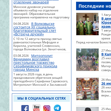
отделение звонарей
беседовали на самые разные темы -
Последние н
говорили о вере, жизни,
Минское духовное училище
взаимоотношениях, делились
объявило набор на отделение
мыслями, задавали вопросы и вместе
звонарей. Образовательная
1 Авгу
искали ответы. Такие встречи
программа направлена на подготовку
В де
становятся важным пространством
специалистов для приходов Русской
Юров
для открытого общения, взаимной
В Волковыске
04.08.2026
Православной Церкви по
храм
поддержки и духовного роста.Не
состоится XII социально-
специальности "Звонарное дело" с
обошлось и без планов на будущее: в
благотворительный слет
1 авгу
присвоением квалификации
ходе встречи ...
«Встреча друзей»
Рожде
"церковный звонарь".Обучение
проводится в вечерней форме, что
храма
С 10 по 12 августа приход святых
позволяет совмещать занятия с
равноапостольных Мефодия и
Перед началом Божест
работой или учебой.
Кирилла, учителей Словенских,
Продолжительность курса составляет
города Волковыска (ул. Зенитчиков,
27 Ию
четыре месяца. Набор на отделение
52) проводит XII ежегодный
В Ка
осуществляется два раза в течение
Митрополит
03.08.2026
социально-благотворительный слет
25 ию
учебного года.Получить
Вениамин возглавил
православной молодежи "Встреча
посвя
профессиональные навыки
престольное торжество
друзей", сообщает
церковног...
Серафимовского прихода
Матери
orthos.org.Мероприятие
города Минска
ориентировано на работу с детьми-
совер
инвалидами Волковысского района и
1 августа 2026 года, в день
других районов Гродненской
празднования обретения мощей
26 Ию
области.Программа10 августа14:00 —
преподобного Серафима Саровского,
26 и
заезд братства, разбивка
Митрополит Минский и Заславский
палаточного городка, подготовка
26 ию
Вениамин, Патриарший Экзарх всея
территории.11 августа —
Вселе
Беларуси, совершил Божественную
социальный день9:00–10:00 —
литургию в храме в честь
веры..
встре...
МЫ В СОЦИАЛЬНЫХ СЕТЯХ
преподобных Оптинских старцев
Серафимовского прихода города
Минска.Его Высокопреосвященству
сослужили: ректор Минской духовной
25 Ию