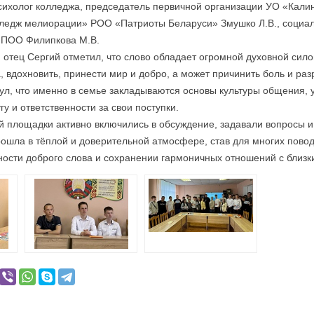
психолог колледжа, председатель первичной организации УО «Кали
лледж мелиорации» РОО «Патриоты Беларуси» Змушко Л.В., социал
ь ПОО Филипкова М.В.
 отец Сергий отметил, что слово обладает огромной духовной сило
, вдохновить, принести мир и добро, а может причинить боль и ра
л, что именно в семье закладываются основы культуры общения, 
гу и ответственности за свои поступки.
й площадки активно включились в обсуждение, задавали вопросы 
ошла в тёплой и доверительной атмосфере, став для многих пово
ности доброго слова и сохранении гармоничных отношений с близ