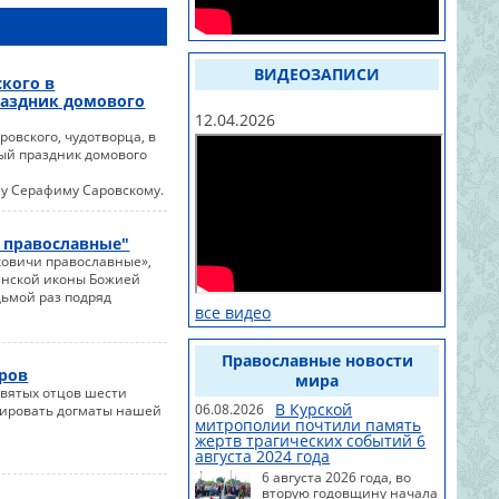
ВИДЕОЗАПИСИ
кого в
раздник домового
12.04.2026
овского, чудотворца, в
ый праздник домового
у Серафиму Саровскому.
 православные"
ковичи православные»,
анской иконы Божией
дьмой раз подряд
все видео
Православные новости
оров
мира
святых отцов шести
В Курской
06.08.2026
лировать догматы нашей
митрополии почтили память
жертв трагических событий 6
августа 2024 года
6 августа 2026 года, во
вторую годовщину начала