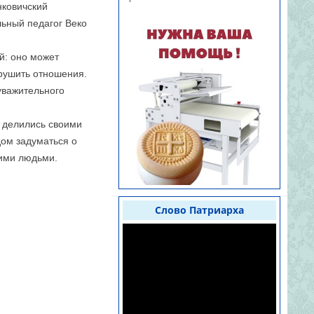
нковичский
ьный педагог Веко
й: оно может
зрушить отношения.
уважительного
и делились своими
дом задуматься о
кими людьми.
Слово Патриарха