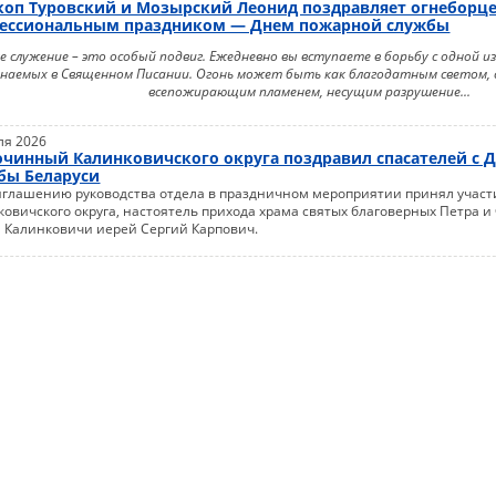
коп Туровский и Мозырский Леонид поздравляет огнеборце
ессиональным праздником — Днем пожарной службы
е служение – это особый подвиг. Ежедневно вы вступаете в борьбу с одной и
наемых в Священном Писании. Огонь может быть как благодатным светом, 
всепожирающим пламенем, несущим разрушение...
ля 2026
очинный Калинковичского округа поздравил спасателей с 
бы Беларуси
иглашению руководства отдела в праздничном мероприятии принял учас
ковичского округа, настоятель прихода храма святых благоверных Петра 
а Калинковичи иерей Сергий Карпович.