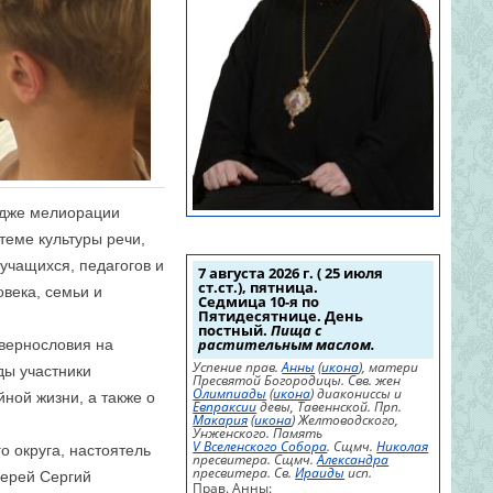
едже мелиорации
теме культуры речи,
учащихся, педагогов и
7 августа 2026 г. ( 25 июля
ст.ст.), пятница.
овека, семьи и
Седмица 10-я по
Пятидесятнице. День
постный.
Пища с
растительным маслом.
квернословия на
Успение прав.
Анны
(
икона
), матери
ды участники
Пресвятой Богородицы. Свв. жен
Олимпиады
(
икона
) диакониссы и
ной жизни, а также о
Евпраксии
девы, Тавеннской. Прп.
Макария
(
икона
) Желтоводского,
Унженского. Память
V Вселенского Собора
. Сщмч.
Николая
о округа, настоятель
пресвитера. Сщмч.
Александра
пресвитера. Св.
Ираиды
исп.
иерей Сергий
Прав. Анны: