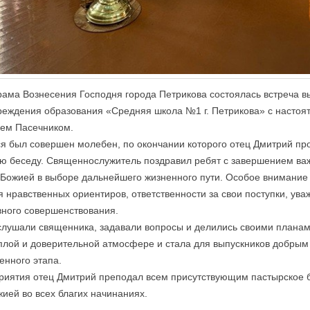
рама Вознесения Господня города Петрикова состоялась встреча в
реждения образования «Средняя школа №1 г. Петрикова» с настоя
ем Пасечником.
я был совершен молебен, по окончании которого отец Дмитрий пр
ю беседу. Священнослужитель поздравил ребят с завершением важ
Божией в выборе дальнейшего жизненного пути. Особое внимание
 нравственных ориентиров, ответственности за свои поступки, ува
вного совершенствования.
слушали священника, задавали вопросы и делились своими планам
плой и доверительной атмосфере и стала для выпускников добрым
енного этапа.
риятия отец Дмитрий преподал всем присутствующим пастырское 
ей во всех благих начинаниях.