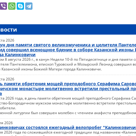
овости
ста 2026
нун дня памяти святого великомученика и целителя Пантел
ид совершил всенощное бдение в соборе Казанской иконы
да Калинковичи
м 8 августа 2026 г., в канун Недели 10-й по Пятидесятнице и дня памяти
ителя Пантелеимона, епископ Туровский и Мозырский Леонид совершил в
е Казанской иконы Божией Матери города Калинковичи.
ста 2026
нь памяти обретения мощей преподобного Серафима Саровс
ичском монастыре молитвенно встретили престольный п
а
ста 2026 года, в день памяти обретения мощей преподобного Серафима Сар
ство-Богородичном мужском монастыре молитвенно встретили престольн
 обители.
венной литургии был совершен молебен с чтением акафиста преподобном
ля 2026
линковичах состоялся ежегодный велопробег "Калинковичи
ля 2026 года по сложившейся ежегодной традиции под названием «Калин