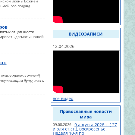
анской иконы Божией
дьмой раз подряд
оров
святых отцов шести
ВИДЕОЗАПИСИ
лировать догматы нашей
12.04.2026
в с
з самых грозных стихий,
согревающим душу, так и
все видео
Православные новости
мира
9 августа 2026 г. ( 27
09.08.2026
июля ст.ст.), воскресенье.
Неделя 10-я по