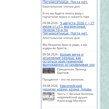
Пятидесятнице. Поста нет.
Евангельское чтение дня:
Если вы будете иметь веру с
горчичное зерно и скажете горе
сей: "перейди отсюда туда", и она
9 августа 2026 г. ( 27
09.08.2026
перейдет...
июля ст.ст.), воскресенье.
Неделя 10-я по
#Евангелие #Сегодня #Календарь
Пятидесятнице. Поста нет.
Апостольское чтение дня:
Мы безумны Христа ради, а вы
мудры во Христе...
Бремя меча и
09.08.2026
#Апостол #Сегодня #Календарь
исцеление сердца: как
остаться христианином,
вынужденно останавливая зло
Священник Леонид
Бартков
Прощение – это не амнезия.
Прощение – это не сказать: «Ничего
Европейский
09.08.2026
страшного не произошло». Нет,
нацизм: корни, крона, плоды
произошло. Зло есть зло. Прощение
– это не примирение со злом.
Часть 1. Вечные болезни
Прощение – это отказ от личной
«европейской души»
мести. Это разрывание цепи зла на
Александр Мосякин
себе.
Исследователи подсчитывали