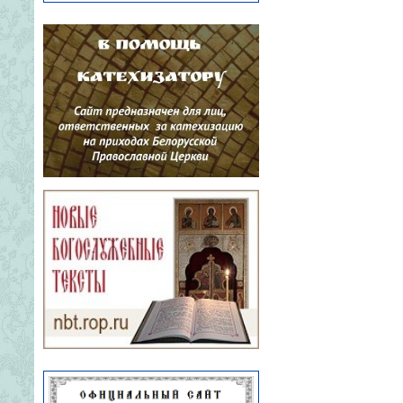
становятся важным пространством
для открытого общения, взаимной
поддержки и духовного роста.Не
обошлось и без планов на будущее: в
ходе встречи ...