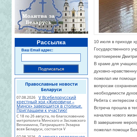
Рассылка
10 июля в приходе х
Государственного уч
Ваш Email адрес:
протоиереем Дмитри
В храме для учащихс
Подписаться
духовно-нравственну
пожелал им помощи 
Православные новости
вопросам сохранения
Беларуси
необходимости духо
V Всебелорусский
07.08.2026
Ребята с интересом 
крестный ход «Жировичи –
Минск» завершится в столице.
Встреча прошла в те
Приглашаем к участию!
началом нового жизн
С 18 по 26 августа, по благословению
митрополита Минского и Заславского
В завершение мероп
Вениамина, Патриаршего Экзарха
всея Беларуси, состоится V
пожелал помощи Божи
Всебелорусский крестный ход
9 августа молодежное
07.08.2026