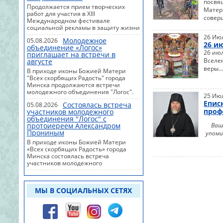
посвя
искажение православного
Продолжается прием творческих
Матери
вероучения, внесение смуты и
работ для участия в XIII
совер
разделений среди верующих. С этой
Международном фестивале
целью они:— представляются
социальной рекламы в защиту жизни
священнослужителями
и семьи "Ладошка".Мероприятие
26 Ию
Православной Церкви, совершая в
Молодежное
05.08.2026
внесено в Программу сотрудничества
26 и
противоречии с цер...
объединение «Логос»
между Белорусской Православной
26 ию
приглашает на встречи в
Церковью (Белорусского Экзархата
Вселе
августе
Московского Патриархата) и
веры..
Министерством образования
В приходе иконы Божией Матери
Беларуси на 2026-2030 годы.
"Всех скорбящих Радость" города
Организаторы фестиваля - Центр
Минска продолжаются встречи
духовного просвещения и
молодежного объединения "Логос".
25 Ию
социального служения Белорусского
Август будет насыщен интересными
Епис
Экзархата в честь иконы Божией
Состоялась встреча
05.08.2026
беседами, совместным чтением,
проф
Матери "Всех скорбящих Радость" в
участников молодежного
духовными размышлениями и
городе Минск...
объединения "Логос" с
живым общением.В программе7
Ваш
протоиереем Александром
августа, 18.00 - "Игропятница";9
Прониным
упоми
августа, 16.00 - "Открытая Библия";14
августа, 18.00 - "Слушаем и не
В приходе иконы Божией Матери
осуждаем";16 августа, 16.00 - чтение
«Всех скорбящих Радость» города
на природе;21 августа, 18.00 - встреча
Минска состоялась встреча
на тему "Духовное и
участников молодежного
материальное";23 августа, 16.00 -
объединения «Логос» с протоиереем
встреча в формате "Голос Цер...
Александром Прониным.В теплой и
дружеской атмосфере участники
МЫ В СОЦИАЛЬНЫХ СЕТЯХ
беседовали на самые разные темы -
говорили о вере, жизни,
взаимоотношениях, делились
мыслями, задавали вопросы и вместе
искали ответы. Такие встречи