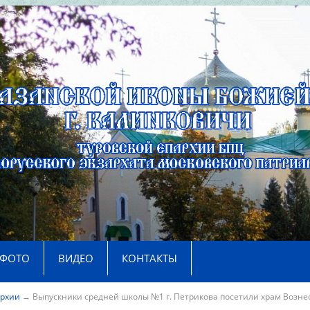
ФОТО
ВИДЕО
КОНТАКТЫ
архии
→
Выпускники средней школы №1 г. Петрикова посетили храм Возне