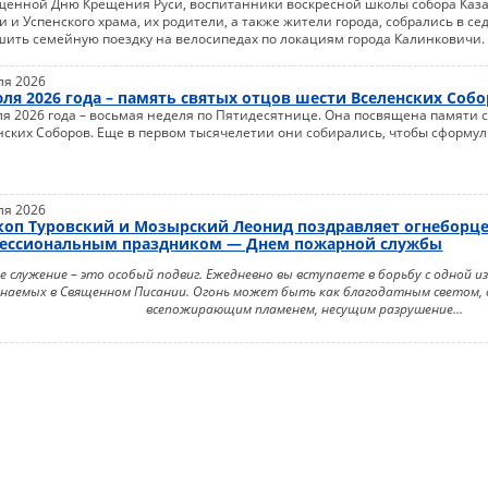
щенной Дню Крещения Руси, воспитанники воскресной школы собора Каз
 и Успенского храма, их родители, а также жители города, собрались в се
шить семейную поездку на велосипедах по локациям города Калинковичи.
ля 2026
юля 2026 года – память святых отцов шести Вселенских Соб
ля 2026 года – восьмая неделя по Пятидесятнице. Она посвящена памяти 
нских Соборов. Еще в первом тысячелетии они собирались, чтобы сформу
.
ля 2026
коп Туровский и Мозырский Леонид поздравляет огнеборце
ессиональным праздником — Днем пожарной службы
е служение – это особый подвиг. Ежедневно вы вступаете в борьбу с одной и
наемых в Священном Писании. Огонь может быть как благодатным светом, 
всепожирающим пламенем, несущим разрушение...