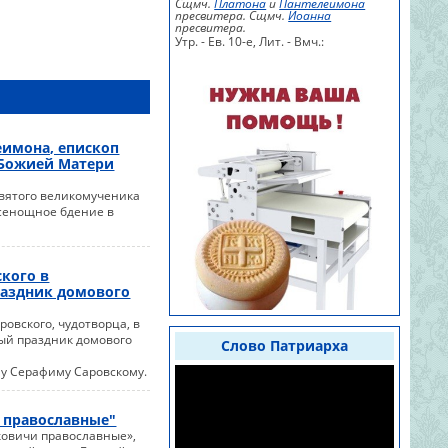
Сщмч.
Платона
и
Пантелеимона
пресвитера. Сщмч.
Иоанна
пресвитера.
Утр. - Ев. 10-е,
Лит. -
Вмч.:
еимона, епископ
 Божией Матери
 святого великомученика
сенощное бдение в
кого в
раздник домового
овского, чудотворца, в
ый праздник домового
Слово Патриарха
у Серафиму Саровскому.
 православные"
ковичи православные»,