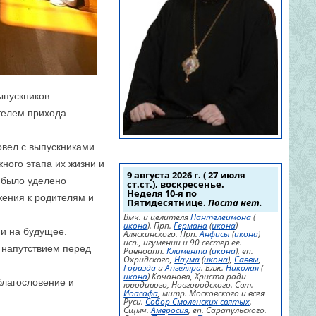
ыпускников
телем прихода
овел с выпускниками
ного этапа их жизни и
9 августа 2026 г. ( 27 июля
 было уделено
ст.ст.), воскресенье.
Неделя 10-я по
жения к родителям и
Пятидесятнице.
Поста нет.
Вмч. и целителя
Пантелеимона
(
икона
). Прп.
Германа
(
икона
)
и на будущее.
Аляскинского. Прп.
Анфисы
(
икона
)
исп., игумении и 90 сестер ее.
 напутствием перед
Равноапп.
Климента
(
икона
), еп.
Охридского,
Наума
(
икона
),
Саввы
,
Горазда
и
Ангеляра
. Блж.
Николая
(
икона
) Кочанова, Христа ради
благословение и
юродивого, Новгородского. Свт.
Иоасафа
, митр. Московского и всея
Руси.
Собор Смоленских святых
.
Сщмч.
Амвросия
, еп. Сарапульского.